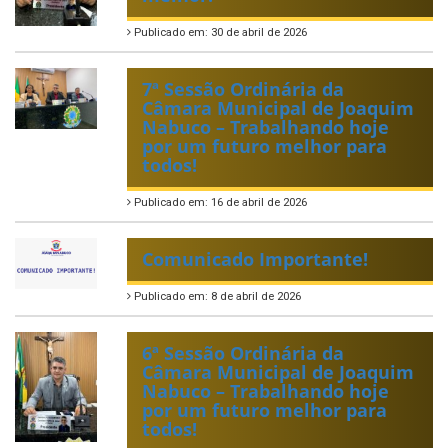
Publicado em: 30 de abril de 2026
7ª Sessão Ordinária da
Câmara Municipal de Joaquim
Nabuco – Trabalhando hoje
por um futuro melhor para
todos!
Publicado em: 16 de abril de 2026
Comunicado Importante!
Publicado em: 8 de abril de 2026
6ª Sessão Ordinária da
Câmara Municipal de Joaquim
Nabuco – Trabalhando hoje
por um futuro melhor para
todos!