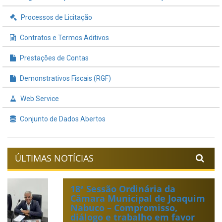
Processos de Licitação
Contratos e Termos Aditivos
Prestações de Contas
Demonstrativos Fiscais (RGF)
Web Service
Conjunto de Dados Abertos
ÚLTIMAS NOTÍCIAS
18ª Sessão Ordinária da
Câmara Municipal de Joaquim
Nabuco – Compromisso,
diálogo e trabalho em favor