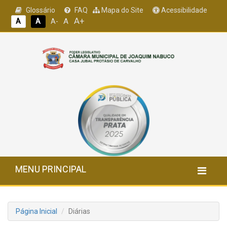
Glossário
FAQ
Mapa do Site
Acessibilidade
A+
A
A
A
A-
MENU PRINCIPAL
Página Inicial
Diárias