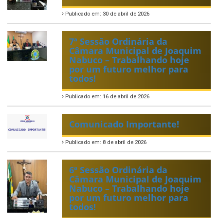
Publicado em: 30 de abril de 2026
7ª Sessão Ordinária da
Câmara Municipal de Joaquim
Nabuco – Trabalhando hoje
por um futuro melhor para
todos!
Publicado em: 16 de abril de 2026
Comunicado Importante!
Publicado em: 8 de abril de 2026
6ª Sessão Ordinária da
Câmara Municipal de Joaquim
Nabuco – Trabalhando hoje
por um futuro melhor para
todos!