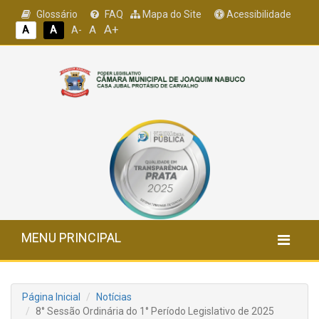
Glossário
FAQ
Mapa do Site
Acessibilidade
A+
A
A
A
A-
MENU PRINCIPAL
Página Inicial
Notícias
8° Sessão Ordinária do 1° Período Legislativo de 2025