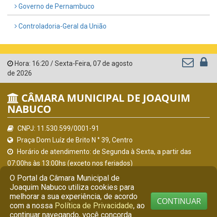
Governo de Pernambuco
Controladoria-Geral da União
Hora:
16:20
/
Sexta-Feira
,
07 de agosto
de 2026
CÂMARA MUNICIPAL DE JOAQUIM
NABUCO
CNPJ: 11.530.599/0001-91
Praça Dom Luíz de Brito N ° 39, Centro
Horário de atendimento: de Segunda à Sexta, a partir das
07:00hs às 13:00hs (exceto nos feriados)
(81) 9 7341-9901
O Portal da Câmara Municipal de
secretaria@camarajoaquimnabuco.pe.gov.br
Joaquim Nabuco utiliza cookies para
melhorar a sua experiência, de acordo
Joaquim Nabuco - PE
CONTINUAR
com a nossa
Política de Privacidade
, ao
continuar navegando, você concorda