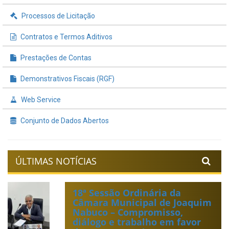
Processos de Licitação
Contratos e Termos Aditivos
Prestações de Contas
Demonstrativos Fiscais (RGF)
Web Service
Conjunto de Dados Abertos
ÚLTIMAS NOTÍCIAS
18ª Sessão Ordinária da
Câmara Municipal de Joaquim
Nabuco – Compromisso,
diálogo e trabalho em favor