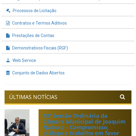
Processos de Licitação
Contratos e Termos Aditivos
Prestações de Contas
Demonstrativos Fiscais (RGF)
Web Service
Conjunto de Dados Abertos
ÚLTIMAS NOTÍCIAS
18ª Sessão Ordinária da
Câmara Municipal de Joaquim
Nabuco – Compromisso,
diálogo e trabalho em favor