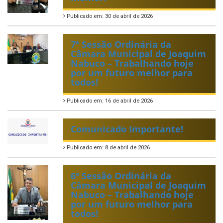
Publicado em: 30 de abril de 2026
7ª Sessão Ordinária da
Câmara Municipal de Joaquim
Nabuco – Trabalhando hoje
por um futuro melhor para
todos!
Publicado em: 16 de abril de 2026
Comunicado Importante!
Publicado em: 8 de abril de 2026
6ª Sessão Ordinária da
Câmara Municipal de Joaquim
Nabuco – Trabalhando hoje
por um futuro melhor para
todos!