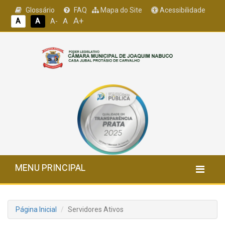
Glossário
FAQ
Mapa do Site
Acessibilidade
A+
A
A
A
A-
MENU PRINCIPAL
Página Inicial
Servidores Ativos