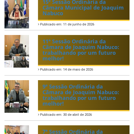
15ª Sessão Ordinária da
Câmara Municipal de Joaquim
Nabuco
Publicado em: 11 de junho de 2026
11ª Sessão Ordinária da
Câmara de Joaquim Nabuco:
trabalhando por um futuro
melhor!
Publicado em: 14 de maio de 2026
9ª Sessão Ordinária da
Câmara de Joaquim Nabuco:
trabalhando por um futuro
melhor!
Publicado em: 30 de abril de 2026
7ª Sessão Ordinária da