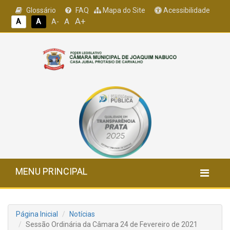
Glossário
FAQ
Mapa do Site
Acessibilidade
A+
A
A
A
A-
MENU PRINCIPAL
Página Inicial
Notícias
Sessão Ordinária da Câmara 24 de Fevereiro de 2021