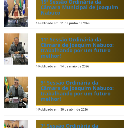
15ª Sessão Ordinária da
Câmara Municipal de Joaquim
Nabuco
Publicado em: 11 de junho de 2026
11ª Sessão Ordinária da
Câmara de Joaquim Nabuco:
trabalhando por um futuro
melhor!
Publicado em: 14 de maio de 2026
9ª Sessão Ordinária da
Câmara de Joaquim Nabuco:
trabalhando por um futuro
melhor!
Publicado em: 30 de abril de 2026
7ª Sessão Ordinária da