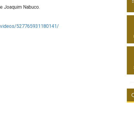
D
 de Joaquim Nabuco.
/videos/527765931180141/