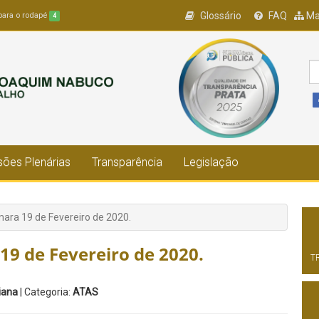
Glossário
FAQ
Ma
 para o rodapé
4
ões Plenárias
Transparência
Legislação
ara 19 de Fevereiro de 2020.
19 de Fevereiro de 2020.
T
Viana
| Categoria:
ATAS