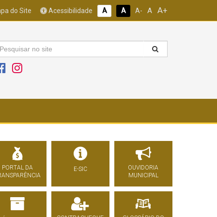
A+
A
pa do Site
Acessibilidade
A
A
A-
PORTAL DA
OUVIDORIA
E-SIC
RANSPARÊNCIA
MUNICIPAL