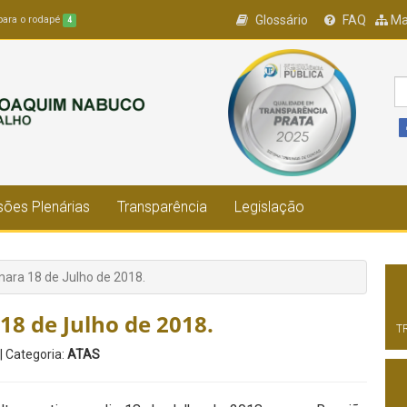
Glossário
FAQ
Ma
 para o rodapé
4
ões Plenárias
Transparência
Legislação
ara 18 de Julho de 2018.
18 de Julho de 2018.
T
| Categoria:
ATAS