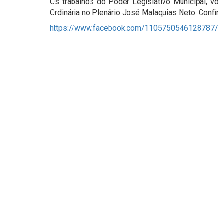
Os trabalhos do Poder Legislativo Municipal, v
Ordinária no Plenário José Malaquias Neto. Confir
https://www.facebook.com/1105750546128787