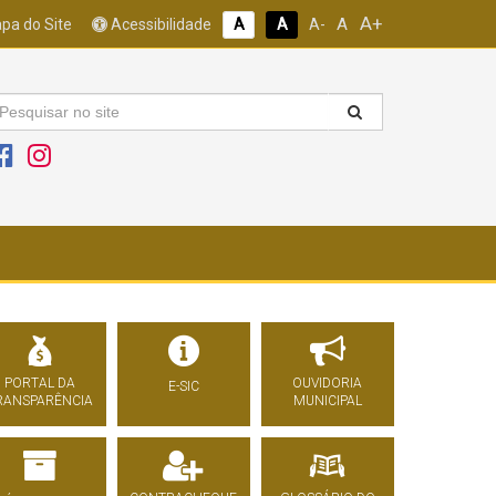
A+
A
pa do Site
Acessibilidade
A
A
A-
PORTAL DA
OUVIDORIA
E-SIC
RANSPARÊNCIA
MUNICIPAL