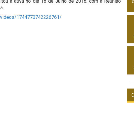
oltou a ativa no dia 18 de Julho de 2018, com a Reunião
D
a.
/videos/1744770742226761/