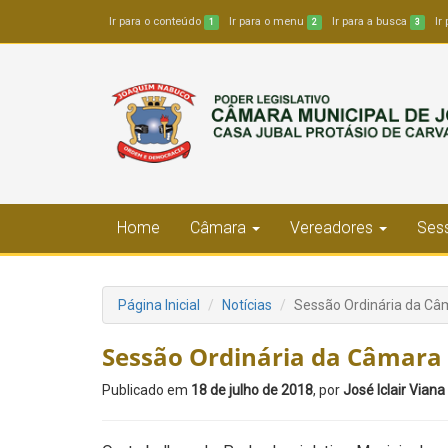
Ir para o conteúdo
Ir para o menu
Ir para a busca
Ir
1
2
3
Home
Câmara
Vereadores
Sess
Página Inicial
Notícias
Sessão Ordinária da Câm
Sessão Ordinária da Câmara 
Publicado em
18 de julho de 2018
, por
José Iclair Viana