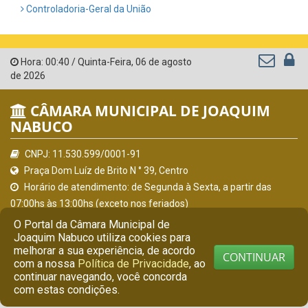
Controladoria-Geral da União
Hora:
00:40
/
Quinta-Feira
,
06 de agosto
de 2026
CÂMARA MUNICIPAL DE JOAQUIM
NABUCO
CNPJ: 11.530.599/0001-91
Praça Dom Luíz de Brito N ° 39, Centro
Horário de atendimento: de Segunda à Sexta, a partir das
07:00hs às 13:00hs (exceto nos feriados)
(81) 9 7341-9901
O Portal da Câmara Municipal de
secretaria@camarajoaquimnabuco.pe.gov.br
Joaquim Nabuco utiliza cookies para
melhorar a sua experiência, de acordo
Joaquim Nabuco - PE
CONTINUAR
com a nossa
Política de Privacidade
, ao
continuar navegando, você concorda
© Copyright 2026 Câmara Municipal de Joaquim Nabuco |
com estas condições.
Todos os direitos reservados