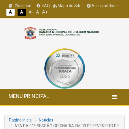
Glossário
FAQ
Mapa do Site
Acessibilidade
A+
A
A
A
A-
MENU PRINCIPAL
Página Inicial
Notícias
ATA DA 01ª SESSÃO ORDINARIA EM 03 DE FEVEREIRO DE