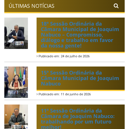
ÚLTIMAS NOTÍCIAS
18ª Sessão Ordinária da
Câmara Municipal de Joaquim
Nabuco – Compromisso,
diálogo e trabalho em favor
da nossa gente!
Publicado em: 24 de julho de 2026
15ª Sessão Ordinária da
Câmara Municipal de Joaquim
Nabuco
Publicado em: 11 de junho de 2026
11ª Sessão Ordinária da
Câmara de Joaquim Nabuco:
trabalhando por um futuro
melhor!