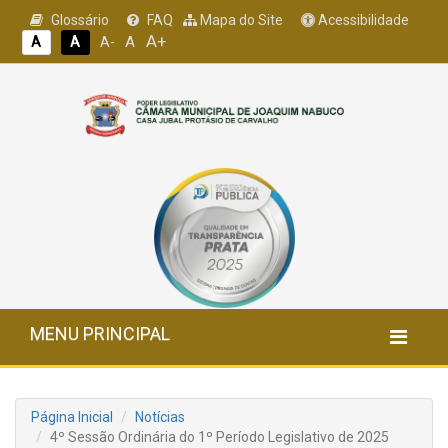
Glossário
FAQ
Mapa do Site
Acessibilidade
A+
A
A
A
A-
MENU PRINCIPAL
Página Inicial
Notícias
4º Sessão Ordinária do 1º Período Legislativo de 2025