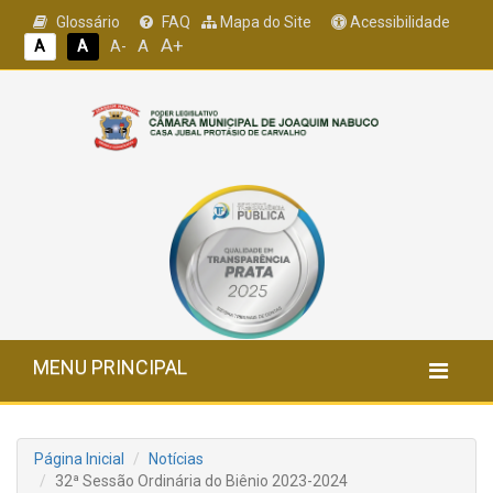
Glossário
FAQ
Mapa do Site
Acessibilidade
A+
A
A
A
A-
MENU PRINCIPAL
Página Inicial
Notícias
32ª Sessão Ordinária do Biênio 2023-2024