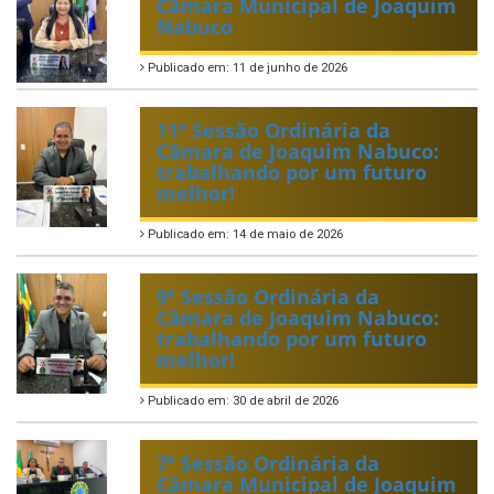
Câmara Municipal de Joaquim
Nabuco
Publicado em: 11 de junho de 2026
11ª Sessão Ordinária da
Câmara de Joaquim Nabuco:
trabalhando por um futuro
melhor!
Publicado em: 14 de maio de 2026
9ª Sessão Ordinária da
Câmara de Joaquim Nabuco:
trabalhando por um futuro
melhor!
Publicado em: 30 de abril de 2026
7ª Sessão Ordinária da
Câmara Municipal de Joaquim