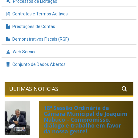
Processos de Licitação
Contratos e Termos Aditivos
Prestações de Contas
Demonstrativos Fiscais (RGF)
Web Service
Conjunto de Dados Abertos
ÚLTIMAS NOTÍCIAS
18ª Sessão Ordinária da
Câmara Municipal de Joaquim
Nabuco – Compromisso,
diálogo e trabalho em favor
da nossa gente!