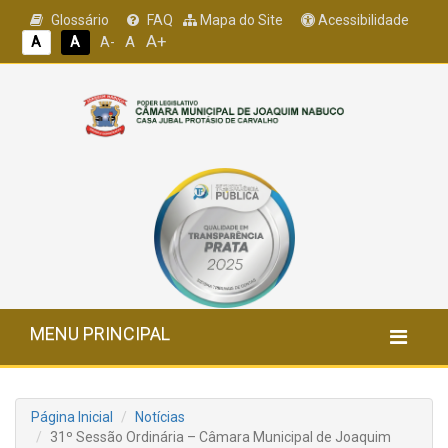
Glossário
FAQ
Mapa do Site
Acessibilidade
A+
A
A
A
A-
MENU PRINCIPAL
Página Inicial
Notícias
31º Sessão Ordinária – Câmara Municipal de Joaquim