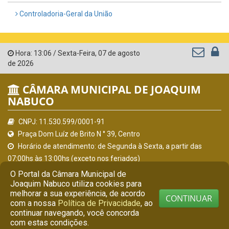
Controladoria-Geral da União
Hora:
13:06
/
Sexta-Feira
,
07 de agosto
de 2026
CÂMARA MUNICIPAL DE JOAQUIM
NABUCO
CNPJ: 11.530.599/0001-91
Praça Dom Luíz de Brito N ° 39, Centro
Horário de atendimento: de Segunda à Sexta, a partir das
07:00hs às 13:00hs (exceto nos feriados)
(81) 9 7341-9901
O Portal da Câmara Municipal de
Joaquim Nabuco utiliza cookies para
secretaria@camarajoaquimnabuco.pe.gov.br
melhorar a sua experiência, de acordo
Joaquim Nabuco - PE
CONTINUAR
com a nossa
Política de Privacidade
, ao
continuar navegando, você concorda
© Copyright 2026 Câmara Municipal de Joaquim Nabuco |
com estas condições.