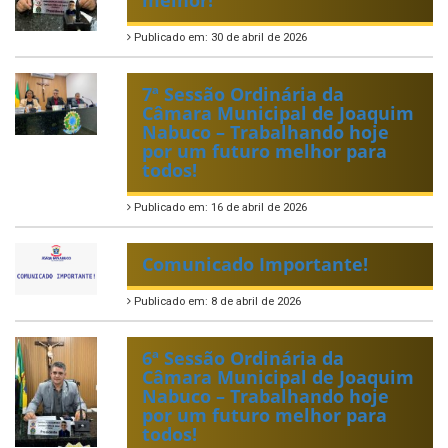
melhor!
Publicado em: 30 de abril de 2026
7ª Sessão Ordinária da
Câmara Municipal de Joaquim
Nabuco – Trabalhando hoje
por um futuro melhor para
todos!
Publicado em: 16 de abril de 2026
Comunicado Importante!
Publicado em: 8 de abril de 2026
6ª Sessão Ordinária da
Câmara Municipal de Joaquim
Nabuco – Trabalhando hoje
por um futuro melhor para
todos!