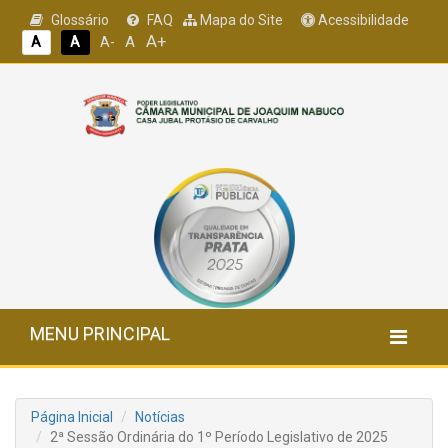
Glossário
FAQ
Mapa do Site
Acessibilidade
A+
A
A
A
A-
MENU PRINCIPAL
Página Inicial
Notícias
2ª Sessão Ordinária do 1º Período Legislativo de 2025