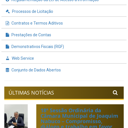
Processos de Licitação
Contratos e Termos Aditivos
Prestações de Contas
Demonstrativos Fiscais (RGF)
Web Service
Conjunto de Dados Abertos
ÚLTIMAS NOTÍCIAS
18ª Sessão Ordinária da
Câmara Municipal de Joaquim
Nabuco – Compromisso,
diálogo e trabalho em favor