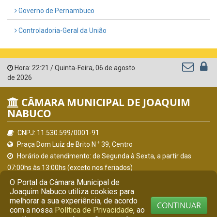
Governo de Pernambuco
Controladoria-Geral da União
Hora:
22:21
/
Quinta-Feira
,
06 de agosto
de 2026
CÂMARA MUNICIPAL DE JOAQUIM
NABUCO
CNPJ: 11.530.599/0001-91
Praça Dom Luíz de Brito N ° 39, Centro
Horário de atendimento: de Segunda à Sexta, a partir das
07:00hs às 13:00hs (exceto nos feriados)
(81) 9 7341-9901
O Portal da Câmara Municipal de
Joaquim Nabuco utiliza cookies para
secretaria@camarajoaquimnabuco.pe.gov.br
melhorar a sua experiência, de acordo
Joaquim Nabuco - PE
CONTINUAR
com a nossa
Política de Privacidade
, ao