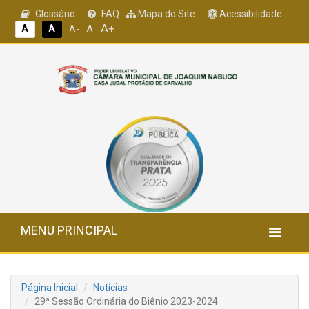
Glossário
FAQ
Mapa do Site
Acessibilidade
A+
A
A
A
A-
MENU PRINCIPAL
Página Inicial
Notícias
29ª Sessão Ordinária do Biênio 2023-2024