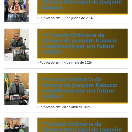
Câmara Municipal de Joaquim
Nabuco
Publicado em: 11 de junho de 2026
11ª Sessão Ordinária da
Câmara de Joaquim Nabuco:
trabalhando por um futuro
melhor!
Publicado em: 14 de maio de 2026
9ª Sessão Ordinária da
Câmara de Joaquim Nabuco:
trabalhando por um futuro
melhor!
Publicado em: 30 de abril de 2026
7ª Sessão Ordinária da
Câmara Municipal de Joaquim