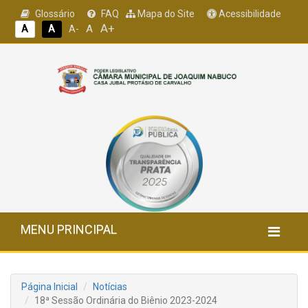
Glossário
FAQ
Mapa do Site
Acessibilidade
A+
A
A
A
A-
MENU PRINCIPAL
Página Inicial
Notícias
18ª Sessão Ordinária do Biênio 2023-2024