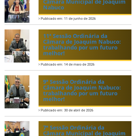
Câmara Municipal de Joaquim
Nabuco
Publicado em: 11 de junho de 2026
11ª Sessão Ordinária da
Câmara de Joaquim Nabuco:
trabalhando por um futuro
melhor!
Publicado em: 14 de maio de 2026
9ª Sessão Ordinária da
Câmara de Joaquim Nabuco:
trabalhando por um futuro
melhor!
Publicado em: 30 de abril de 2026
7ª Sessão Ordinária da
Câmara Municipal de Joaquim